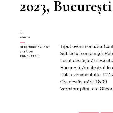
2023, București
de
ADMIN
Tipul evenimentului: Conf
DECEMBRIE 12, 2023
LASĂ UN
Subiectul conferinței: Pet
LA
COMENTARIU
Locul desfășurării: Facult
CONFERINȚĂ
„PETRE
București, Amfiteatrul I
ȚUȚEA,
Data evenimentului: 12.1
CREȘTINUL
ÎN
Ora desfășurării: 18:00
CETATE”,
Vorbitori: părintele Gheo
12
DECEMBRIE
2023,
BUCUREȘTI