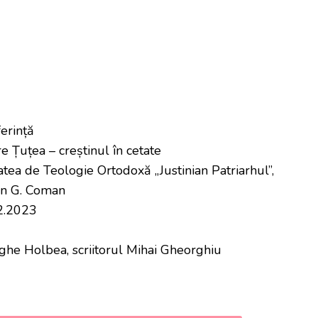
erință
re Țuțea – creștinul în cetate
atea de Teologie Ortodoxă „Justinian Patriarhul”,
oan G. Coman
2.2023
rghe Holbea, scriitorul Mihai Gheorghiu