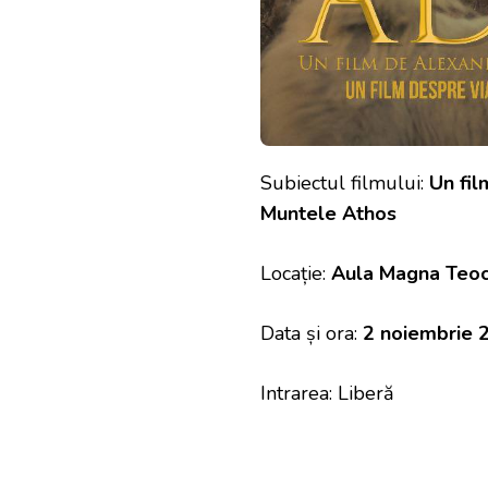
Subiectul filmului:
Un fil
Muntele Athos
Locație:
Aula Magna Teocti
Data și ora:
2 noiembrie 
Intrarea: Liberă