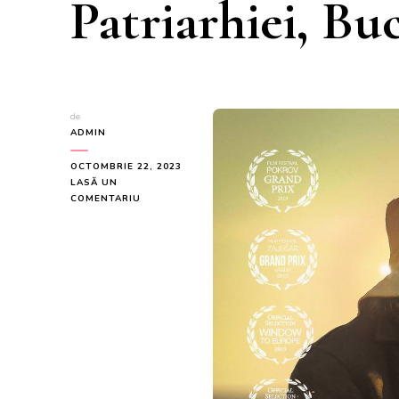
Patriarhiei, Bu
de
ADMIN
OCTOMBRIE 22, 2023
LASĂ UN
LA
COMENTARIU
FILM:
UNDE
EȘTI
ADAME,
2
NOIEMBRIE
2023,
PALATUL
PATRIARHIEI,
BUCUREȘTI