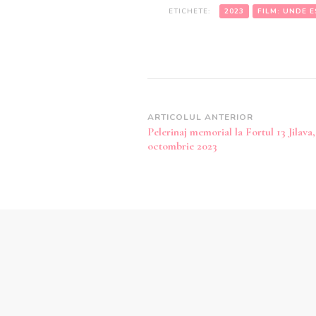
ETICHETE:
2023
FILM: UNDE 
Navigare
ARTICOLUL ANTERIOR
Pelerinaj memorial la Fortul 13 Jilava
în
octombrie 2023
articole