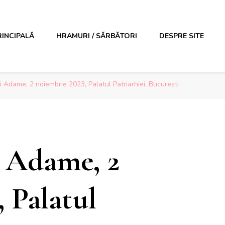
RINCIPALĂ
HRAMURI / SĂRBĂTORI
DESPRE SITE
i Adame, 2 noiembrie 2023, Palatul Patriarhiei, București
i Adame, 2
 Palatul